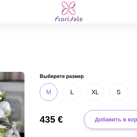
Выберите размер
M
L
XL
S
435
€
Добавить в ко